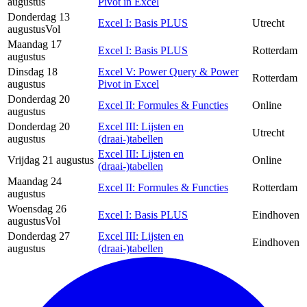
augustus
Pivot in Excel
Donderdag 13
Excel I: Basis PLUS
Utrecht
augustus
Vol
Maandag 17
Excel I: Basis PLUS
Rotterdam
augustus
Dinsdag 18
Excel V: Power Query & Power
Rotterdam
augustus
Pivot in Excel
Donderdag 20
Excel II: Formules & Functies
Online
augustus
Donderdag 20
Excel III: Lijsten en
Utrecht
augustus
(draai-)tabellen
Excel III: Lijsten en
Vrijdag 21 augustus
Online
(draai-)tabellen
Maandag 24
Excel II: Formules & Functies
Rotterdam
augustus
Woensdag 26
Excel I: Basis PLUS
Eindhoven
augustus
Vol
Donderdag 27
Excel III: Lijsten en
Eindhoven
augustus
(draai-)tabellen